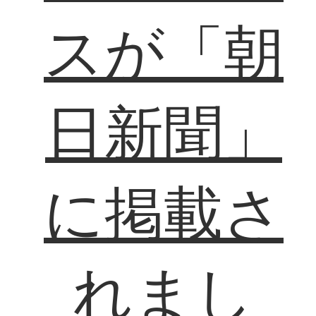
スが「朝
日新聞」
に掲載さ
れまし