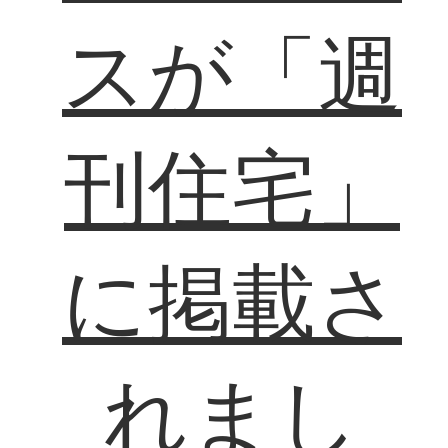
スが「週
刊住宅」
に掲載さ
れまし